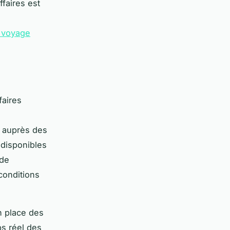
faires est
 voyage
faires
s auprès des
ndisponibles
 de
conditions
n place des
ps réel des