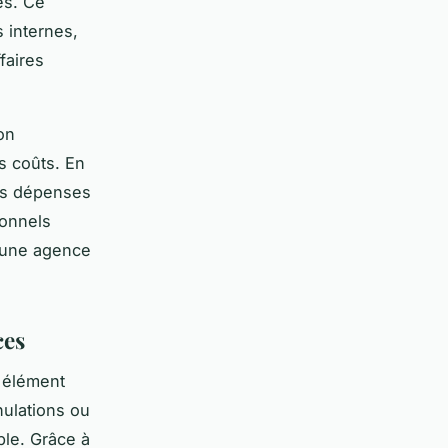
es. Ce
s internes,
faires
on
s coûts. En
les dépenses
ionnels
à une agence
ces
n élément
nulations ou
ble. Grâce à