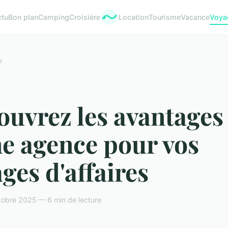
ctu
Bon plan
Camping
Croisière
Location
Tourisme
Vacance
Voya
e
ouvrez les avantages
e agence pour vos
ges d'affaires
tobre 2025 — 6 min de lecture