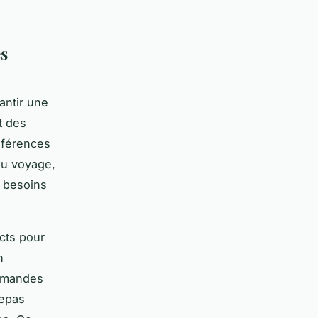
es
antir une
t des
éférences
du voyage,
s besoins
ects pour
n
demandes
repas