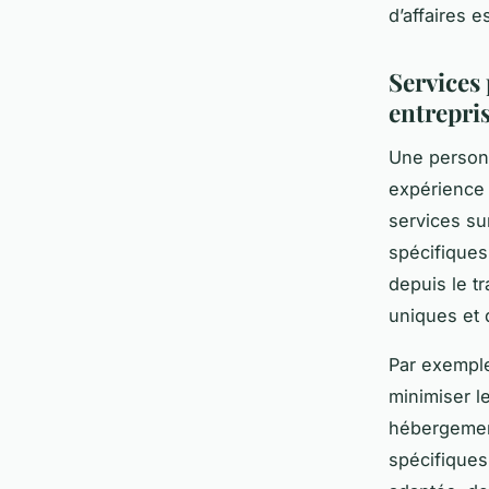
d’affaires e
Services
entrepri
Une personn
expérience 
services su
spécifiques
depuis le t
uniques et 
Par exemple
minimiser l
hébergemen
spécifiques