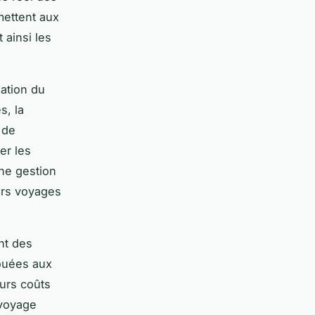
mettent aux
 ainsi les
sation du
s, la
 de
er les
une gestion
eurs voyages
nt des
louées aux
urs coûts
 voyage