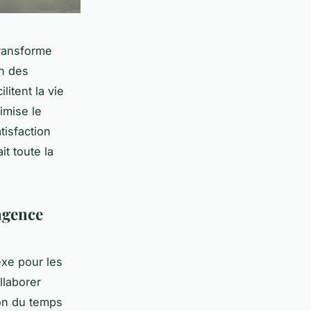
transforme
on des
litent la vie
imise le
tisfaction
it toute la
 agence
exe pour les
llaborer
on du temps