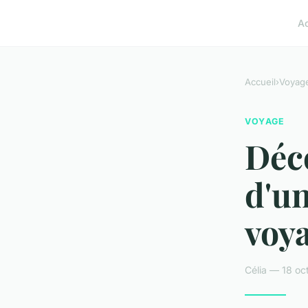
A
Accueil
›
Voyag
VOYAGE
Déc
d'un
voya
Célia — 18 oc