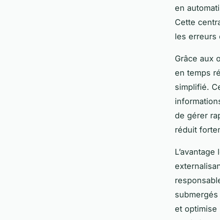
en automati
Cette centr
les erreurs
Grâce aux o
en temps ré
simplifié. C
informations
de gérer ra
réduit forte
L’avantage 
externalisa
responsable
submergés p
et optimise