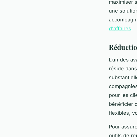
maximiser s
une solutio
accompagne
d'affaires
.
Réductio
L’un des av
réside dans
substantiel
compagnies 
pour les cl
bénéficier 
flexibles, 
Pour assure
outils de re