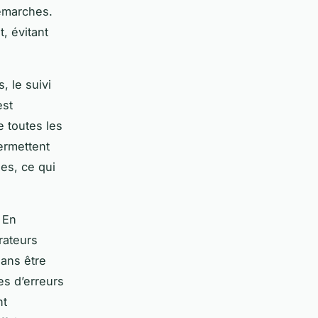
démarches.
, évitant
, le suivi
est
e toutes les
permettent
es, ce qui
 En
rateurs
sans être
es d’erreurs
nt