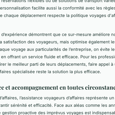
 réservations flexibles ou de solutions de transport varié
rsonnalisation facilite aussi la conformité avec les règle
e chaque déplacement respecte la politique voyages d'af
s d’expérience démontrent que ce sur-mesure améliore n
a satisfaction des voyageurs, mais optimise également le
aque voyage aux particularités de l’entreprise, on évite 
t en offrant un service fluide et efficace. Pour les profess
tirer le meilleur parti de leurs déplacements, faire appel 
aires spécialisée reste la solution la plus efficace.
ce et accompagnement en toutes circonstan
’affaires, l’assistance voyageurs d’affaires représente u
rantir sérénité et efficacité. Face aux aléas comme les an
e gestion proactive des imprévus voyages est indispensa