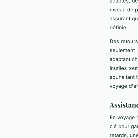
adaptés, de
niveau de pe
assurant qu
définie.
Des retour
seulement l
adaptant ch
inutiles tou
souhaitant 
voyage d'aff
Assistan
En voyage d
clé pour ga
retards, un