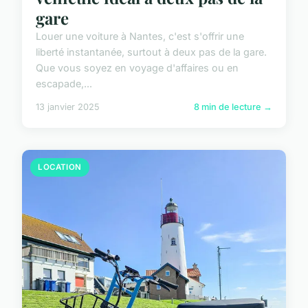
gare
Louer une voiture à Nantes, c'est s'offrir une
liberté instantanée, surtout à deux pas de la gare.
Que vous soyez en voyage d'affaires ou en
escapade,...
13 janvier 2025
8 min de lecture →
LOCATION