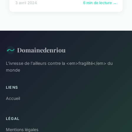
3 avril 2024
6 min de lecture →
Domainedenriou
L'ivresse de l'ailleurs contre la <em>fragilité</em> du
monde
LIENS
Accueil
LÉGAL
Mentions légales