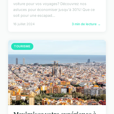
voiture pour vos voyages? Découvrez nos
astuces pour économiser jusqu'à 30%! Que ce
soit pour une escapad...
16 juillet 2024
3 min de lecture →
TOURISME
Maximisez votre expérience à