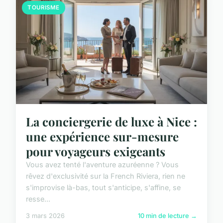
TOURISME
La conciergerie de luxe à Nice :
une expérience sur-mesure
pour voyageurs exigeants
Vous avez tenté l'aventure azuréenne ? Vous
rêvez d'exclusivité sur la French Riviera, rien ne
s'improvise là-bas, tout s'anticipe, s'affine, se
resse...
3 mars 2026
10 min de lecture →