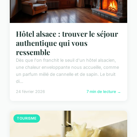
Hôtel alsace : trouver le séjour
authentique qui vous
ressemble
Dès que l'on franchit le seuil d'un hôtel alsacien,
une chaleur enveloppante nous accueille, comme
un parfum mêlé de cannelle et de sapin. Le bruit
di...
24 février 2026
7 min de lecture →
TOURISME