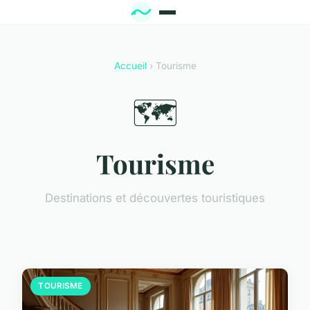
Accueil
› Tourisme
🗺️
Tourisme
Destinations et découvertes touristiques
TOURISME