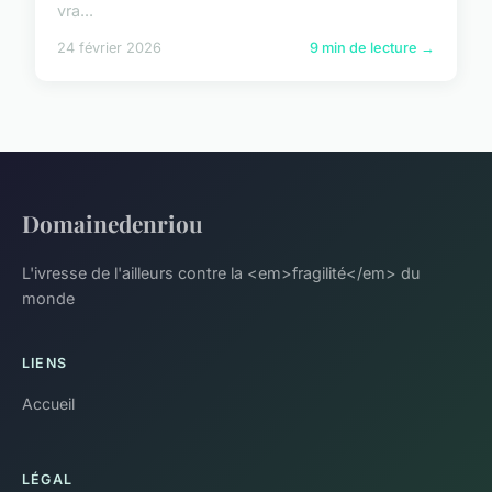
vra...
24 février 2026
9 min de lecture →
Domainedenriou
L'ivresse de l'ailleurs contre la <em>fragilité</em> du
monde
LIENS
Accueil
LÉGAL