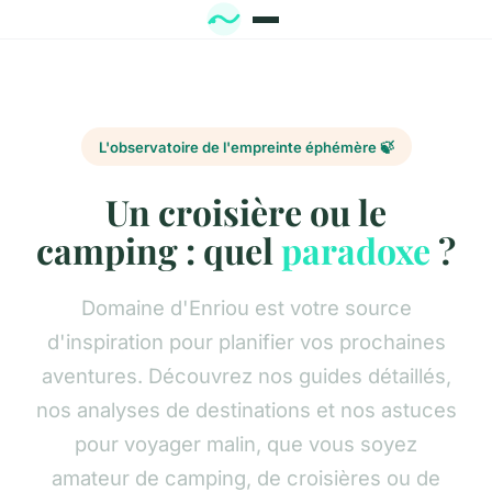
L'observatoire de l'empreinte éphémère 🍃
Un croisière ou le
camping : quel
paradoxe
?
Domaine d'Enriou est votre source
d'inspiration pour planifier vos prochaines
aventures. Découvrez nos guides détaillés,
nos analyses de destinations et nos astuces
pour voyager malin, que vous soyez
amateur de camping, de croisières ou de