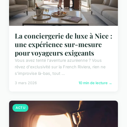
La conciergerie de luxe à Nice :
une expérience sur-mesure
pour voyageurs exigeants
Vous avez tenté l'aventure azuréenne ? Vous
rêvez d'exclusivité sur la French Riviera, rien ne
s'improvise là-bas, tout ...
3 mars 2026
10 min de lecture →
ACTU