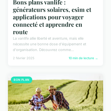
Bons plans vanlife :
générateurs solaires, esim et
applications pour voyager
connecté et apprendre en
route
La vanlife allie liberté et aventure, mais elle
nécessite une bonne dose d'équipement et
d'organisation. Découvrez comme...
2 février 2025
10 min de lecture →
BON PLAN