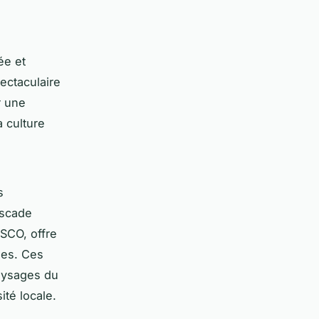
ée et
ectaculaire
r une
 culture
s
ascade
ESCO, offre
ues. Ces
paysages du
ité locale.