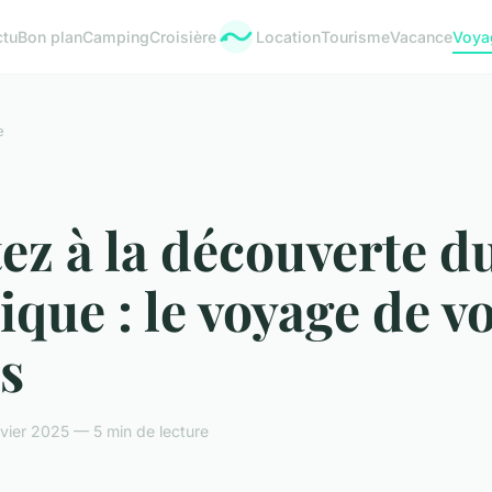
ctu
Bon plan
Camping
Croisière
Location
Tourisme
Vacance
Voya
e
ez à la découverte d
que : le voyage de v
s
nvier 2025 — 5 min de lecture