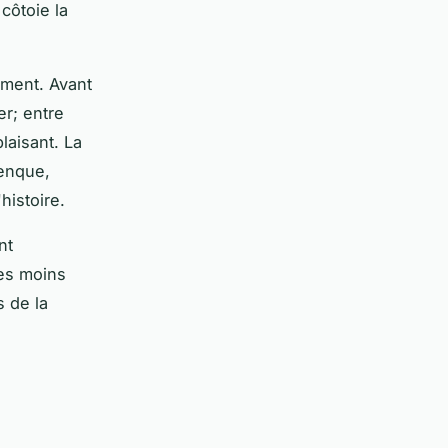
côtoie la
ement. Avant
er; entre
laisant. La
lenque,
histoire.
nt
res moins
 de la