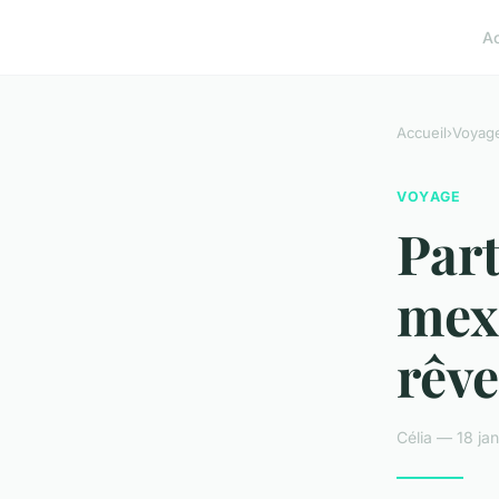
A
Accueil
›
Voyag
VOYAGE
Part
mexi
rêve
Célia — 18 ja