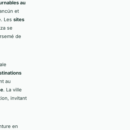
urnables au
ancún et
e. Les
sites
tza se
arsemé de
tale
stinations
nt au
ne
. La ville
on, invitant
nture en