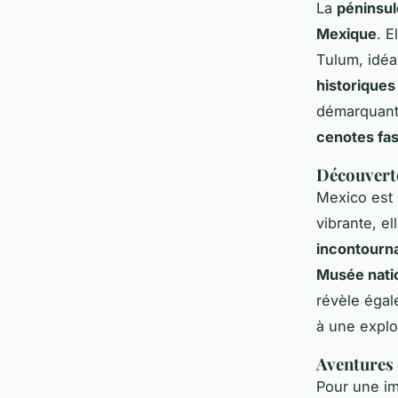
La
péninsul
Mexique
. E
Tulum, idéa
historiques
démarquant 
cenotes fa
Découverte
Mexico est
vibrante, el
incontourn
Musée natio
révèle égal
à une explo
Aventures 
Pour une im