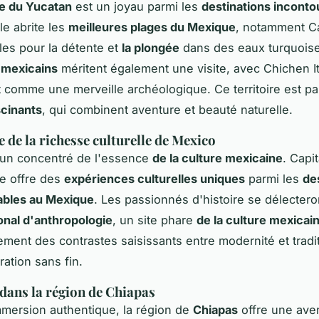
e du Yucatan
est un joyau parmi les
destinations inconto
lle abrite les
meilleures plages du Mexique
, notamment C
les pour la détente et
la plongée
dans des eaux turquois
 mexicains
méritent également une visite, avec Chichen I
comme une merveille archéologique. Ce territoire est p
scinants
, qui combinent aventure et beauté naturelle.
 de la richesse culturelle de Mexico
 un concentré de l'essence
de la culture mexicaine
. Capi
le offre des
expériences culturelles uniques
parmi les
de
ables au Mexique
. Les passionnés d'histoire se délectero
nal d'anthropologie
, un site phare
de la culture mexicai
ement des contrastes saisissants entre modernité et traditi
ration sans fin.
dans la région de Chiapas
mersion authentique, la région de
Chiapas
offre une ave