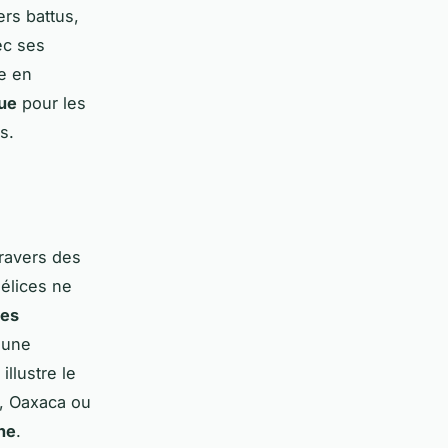
ers battus,
ec ses
e en
que
pour les
s.
travers des
élices ne
mes
 une
illustre le
, Oaxaca ou
ne
.