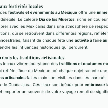
aux festivités locales
à des
festivals et événements au Mexique
offre une
imme
délébile. Le célèbre
Día de los Muertos
, riche en couleurs
lébrer avec les Mexicains dans une atmosphère de respect
tions, qui se retrouvent dans différentes régions, reflèten
ncestrales, faisant de chaque fête une
activité à faire a
ndre les influences historiques qui perdurent.
dans les traditions artisanales
s locaux vibrent au rythme des
traditions et coutumes m
anat reflète l'âme du Mexique, où chaque objet raconte une 
ons artisanales
faites main sont visibles dans les marchés
 de Guadalajara. Ces lieux sont idéaux pour
embrasser l
t emporter un souvenir de votre voyage rempli de signifi