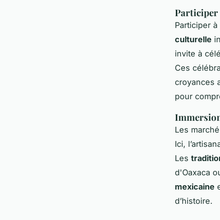
Participer 
Participer 
culturelle
in
invite à cé
Ces célébra
croyances a
pour compre
Immersion 
Les marché
Ici, l’artis
Les
traditi
d'Oaxaca ou
mexicaine
e
d’histoire.