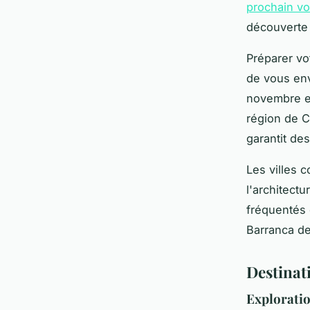
prochain v
découverte 
Préparer vo
de vous env
novembre et 
région de C
garantit de
Les villes 
l'architectu
fréquentés 
Barranca de
Destinat
Exploratio