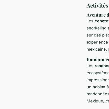
Activités
Aventure d
Les
cenote
snorkeling 
sur des pis
expérience 
mexicaine, 
Randonnées
Les
randonn
écosystèmes
impressionn
un habitat 
randonnées 
Mexique, ces