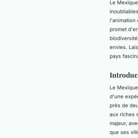
Le Mexique,
inoubliable
l'animation
promet d'enr
biodiversit
envies. Lai
pays fascin
Introduc
Le Mexique 
d'une expér
près de deu
aux riches s
majeur, ave
que ses vil