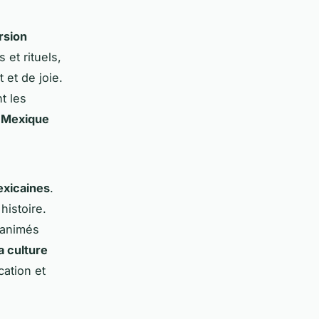
rsion
 et rituels,
 et de joie.
t les
u Mexique
exicaines
.
histoire.
 animés
a culture
cation et