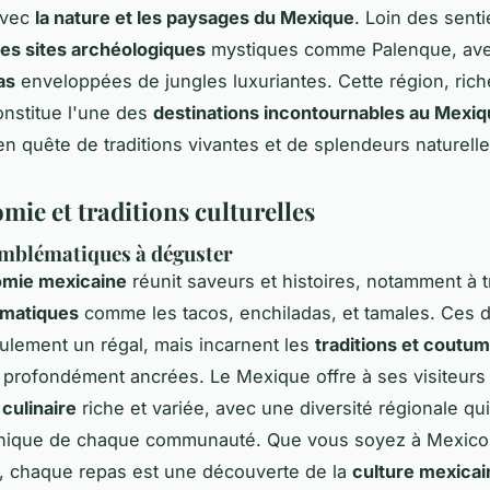
 avec
la nature et les paysages du Mexique
. Loin des senti
les sites archéologiques
mystiques comme Palenque, av
as
enveloppées de jungles luxuriantes. Cette région, rich
constitue l'une des
destinations incontournables au Mexi
n quête de traditions vivantes et de splendeurs naturelle
mie et traditions culturelles
emblématiques à déguster
omie mexicaine
réunit saveurs et histoires, notamment à 
ématiques
comme les tacos, enchiladas, et tamales. Ces d
ulement un régal, mais incarnent les
traditions et coutu
profondément ancrées. Le Mexique offre à ses visiteurs
culinaire
riche et variée, avec une diversité régionale qui 
unique de chaque communauté. Que vous soyez à Mexico
, chaque repas est une découverte de la
culture mexicai