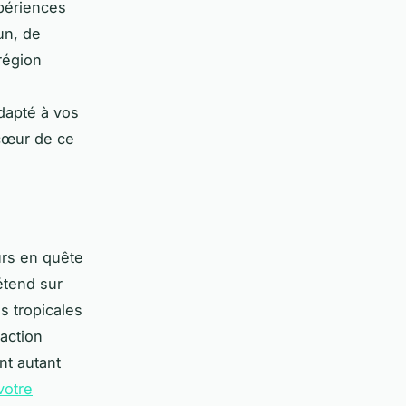
xpériences
un, de
région
adapté à vos
 cœur de ce
urs en quête
étend sur
s tropicales
raction
nt autant
votre