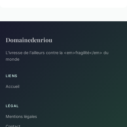
Domainedenriou
L'ivresse de l'ailleurs contre la <em>fragilité</em> du
monde
LIENS
Accueil
LÉGAL
Mentions légales
Contact